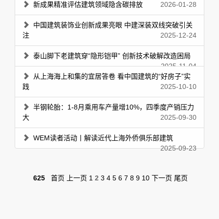
新成果精准评估建筑领域隐含碳排放
2026-01-28
中国建筑装饰业创新成果亮眼 中建深装双线突破引关
注
2025-12-24
泰山脚下老建筑穿“隐形铠甲” 创新技术破解改造困局
2025-11-04
从上海海上和集的宜居答卷 看中国建筑的“好房子”实
践
2025-10-10
半钢轮胎：1-8月乘用车产量增10%，四季度产销压力
大
2025-09-30
WEM读者活动丨解读近代上海外侨俱乐部建筑
2025-09-23
625
首页
上一页
1
2
3
4
5
6
7
8
9
10
下一页
尾页