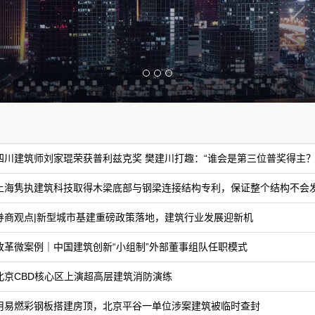
四川建筑师刘家琨荣获普利兹克奖 樊建川打趣：“谁会是第三位普奖得主？
上海隽执建筑科技取得木梁底部与钢梁连接结构专利，保证整个结构不会
券商观点|新型城市基建重磅政策落地，建筑行业发展迎新机
改革微案例｜中国建筑创新“小组制”外部董事组队任职模式
北京CBD核心区上演超高层建筑消防演练
用易燃彩钢板搭建房顶，北京平谷一单位涉案建筑被临时查封