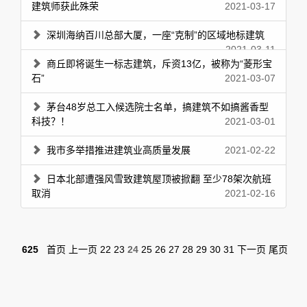
建筑师获此殊荣
2021-03-17
深圳海纳百川总部大厦，一座“克制”的区域地标建筑
2021-03-11
商丘即将诞生一标志建筑，斥资13亿，被称为“菱形宝
石”
2021-03-07
茅台48岁总工入候选院士名单，搞建筑不如搞酱香型
科技？！
2021-03-01
我市多举措推进建筑业高质量发展
2021-02-22
日本北部遭强风雪致建筑屋顶被掀翻 至少78架次航班
取消
2021-02-16
625
首页
上一页
22
23
24
25
26
27
28
29
30
31
下一页
尾页